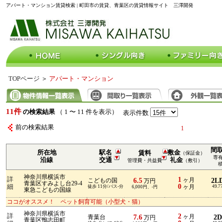
アパート・マンション賃貸検索 | 町田市の賃貸、青葉区の賃貸情報サイト 三澤開発
TOPページ
＞
アパート・マンション
11件
の検索結果
（ 1 〜 11 件を表示）
表示件数
前の検索結果
1
間
所在地
駅名
敷金
賃料
（保証金）
専
沿線
交通
礼金
管理費・共益費
（敷引）
神奈川県横浜市
詳
1
6.5
ヶ月
2L
こどもの国
万円
青葉区すみよし台29-4
0
細
徒歩 11分/バス-分
ヶ月
49.7
6,000円、-円
東急こどもの国線
ココがオススメ！ ペット飼育可能（小型犬・猫）
神奈川県横浜市
詳
2
7.6
ヶ月
2
青葉台
万円
青葉区鴨志田町