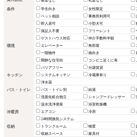
敷金なし
礼金なし
条件
学生向き
女性限定
ペット相談
事務所利用可
即入居可
小型犬可
保証人不要
フリーレント
ゲストハウス対応
仲介手数料半額
環境
エレベーター
角部屋
一階物件
南向き
閑静な住宅街
コンビニ近くに有
バリアフリー
分譲賃貸
キッチン
システムキッチン
冷蔵庫有り
浄水器
バス・トイレ
バス・トイレ別
給湯
洗面化粧台独立
シャンプードレッサー
温水洗浄便座
浴室乾燥機
冷暖房
エアコン
冷房
24時間換気システム
収納
トランクルーム
物置
収納スペース
家具付