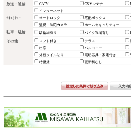
放送・通信
CATV
CSアンテナ
インターネット
ｾｷｭﾘﾃｨｰ
オートロック
宅配ボックス
監視・防犯カメラ
ホームセキュリティー
駐車・駐輪
駐輪場有り
バイク置場有り
その他
ロフト付き
テラス
出窓
バルコニー
外観タイル貼り
照明器具・家電付き
特優賃
更新料なし