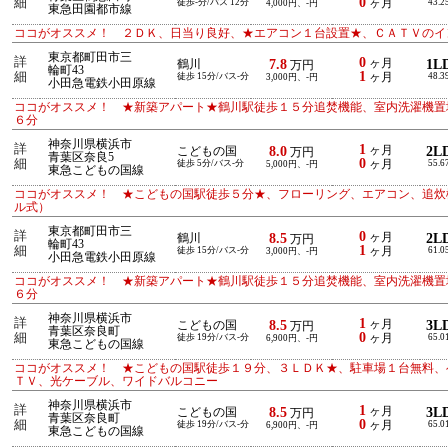
0
細
徒歩-分/バス 12分
ヶ月
43.2
4,000円、-円
東急田園都市線
ココがオススメ！ ２ＤＫ、日当り良好、★エアコン１台設置★、ＣＡＴＶのイ
東京都町田市三
詳
0
7.8
ヶ月
1L
鶴川
万円
輪町43
1
細
徒歩 15分/バス-分
ヶ月
48.3
3,000円、-円
小田急電鉄小田原線
ココがオススメ！ ★新築アパート★鶴川駅徒歩１５分追焚機能、室内洗濯機置
６分
神奈川県横浜市
詳
1
8.0
ヶ月
2L
こどもの国
万円
青葉区奈良5
0
細
徒歩 5分/バス-分
ヶ月
55.6
5,000円、-円
東急こどもの国線
ココがオススメ！ ★こどもの国駅徒歩５分★、フローリング、エアコン、追炊
ル式）
東京都町田市三
詳
0
8.5
ヶ月
2L
鶴川
万円
輪町43
1
細
徒歩 15分/バス-分
ヶ月
61.0
3,000円、-円
小田急電鉄小田原線
ココがオススメ！ ★新築アパート★鶴川駅徒歩１５分追焚機能、室内洗濯機置
６分
神奈川県横浜市
詳
1
8.5
ヶ月
3L
こどもの国
万円
青葉区奈良町
0
細
徒歩 19分/バス-分
ヶ月
65.0
6,900円、-円
東急こどもの国線
ココがオススメ！ ★こどもの国駅徒歩１９分、３ＬＤＫ★、駐車場１台無料、
ＴＶ、光ケーブル、ワイドバルコニー
神奈川県横浜市
詳
1
8.5
ヶ月
3L
こどもの国
万円
青葉区奈良町
0
細
徒歩 19分/バス-分
ヶ月
65.0
6,900円、-円
東急こどもの国線