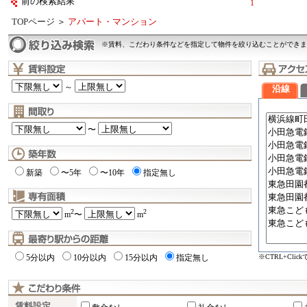
前の検索結果
1
TOPページ
＞
アパート・マンション
※賃料、こだわり条件などを指定して物件を絞り込むことができま
～
沿線
〜
新築
〜5年
〜10年
指定無し
2
2
m
〜
m
※CTRL+Cli
5分以内
10分以内
15分以内
指定無し
賃料設定