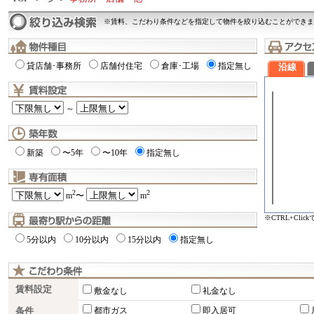
※賃料、こだわり条件などを指定して物件を絞り込むことができま
貸店舗･事務所
店舗付住宅
倉庫･工場
指定無し
沿線
～
新築
〜5年
〜10年
指定無し
2
2
m
〜
m
※CTRL+Cli
5分以内
10分以内
15分以内
指定無し
賃料設定
敷金なし
礼金なし
条件
都市ガス
即入居可