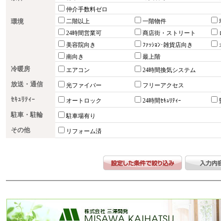
仲介手数料ゼロ
環境
二階以上
一階物件
24時間営業可
商店街・ストリート
美容院向き
ﾌｧｯｼｮﾝ･雑貨店向き
南向き
最上階
冷暖房
エアコン
24時間換気システム
放送・通信
光ファイバー
フリーアクセス
ｾｷｭﾘﾃｨｰ
オートロック
24時間ｾｷｭﾘﾃｨｰ
駐車・駐輪
駐車場有り
その他
リフォーム済