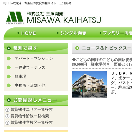
町田市の賃貸、青葉区の賃貸情報サイト 三澤開発
アパート・マンション
◆こどもの国線のこどもの国駅徒歩
80,000円 駐車場付き 面積65.01
一戸建て・テラス
３ＬＤＫ、6
駐車場
Ｖ、光ケー
グ、バスト
事務所・店舗・他
ー、駐車場
須、
賃貸物件エリア一覧検索
賃貸物件沿線一覧検索
賃貸物件学校区一覧検索