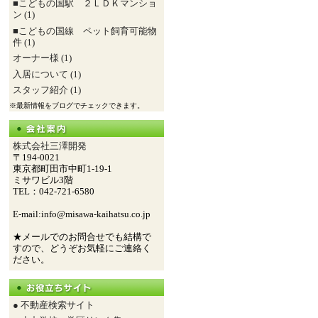
■こどもの国駅 ２ＬＤＫマンショ
ン (1)
■こどもの国線 ペット飼育可能物
件 (1)
オーナー様 (1)
入居について (1)
スタッフ紹介 (1)
※最新情報をブログでチェックできます。
株式会社三澤開発
〒194-0021
東京都町田市中町1-19-1
ミサワビル3階
TEL：042-721-6580
E-mail:info@misawa-kaihatsu.co.jp
★メールでのお問合せでも結構で
すので、どうぞお気軽にご連絡く
ださい。
● 不動産検索サイト